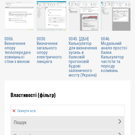
0006.
0030.
0045. [ДБН]
0046.
Визначення
Визначення
Калькулятор
Модальний
опору
загального
для визначення
аналіз простої
теплопередачі
опору
зусиль в
балки.
зовнішньої
електричного
балковій
Калькулятор
стіни з вікном
ланцюга
прогоновій
частоти та
будові
періоду
залізничного
коливань
мосту (Україна)
Властивості (фільтр)
Скинути все
Пошук