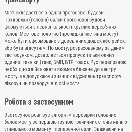
Міст складається з однієї прогонової будови.
Поздовжні (головні) балки прогонової будови
формуються з певної кількості круглих дерев'яних
колод. Мостове полотно (проїжджа частина мосту)
може бути сформоване з дерев'яних дошок або рейок,
або бути відсутнім. По мосту, розрахованому за даним
застосунком, дозволяється пропуск тільки однієї
одиниці техніки (танк, БМП, БТР тощо). Рух переправою
необхідно здійснювати якомога ближче до центру
мосту, не допускаючи значних відхилень транспорту
ліворуч чи праворуч від осі моста.
Робота з застосунком
Застосунок реалізує алгоритм перевірки головних
балок мосту за першою групою граничних станів на дію
згинального моменту і поперечної сили. Зважаючи на