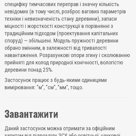
специфіку тимчасових переправ і значну кількість
невідомих (в тому числі, розброс вагових параметрів
техніки і невизначеність стану деревини), запаси
міцності і жорсткості конструкції в порівнянні з
традиційним підходом (проектування капітальних
споруд) — збільшені. Модуль пружності деревини
обрано змінним, в залежності від тривалості
навантаження. Розрахункові опори згину і сколюванню
прийняті для колод природної конічності, вологістю
деревини понад 25%.
Застосунок працює з будь-якими одиницями
вимірювання: "м", "см", "мм", тощо.
Завантажити
Даний застосунок можна отримати за офіційним
запитом від підрозділу ЗСУ або освітньої, наукової,