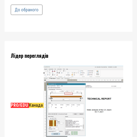
До обраного
Лідер переглядів
PRO/EDU
Канада