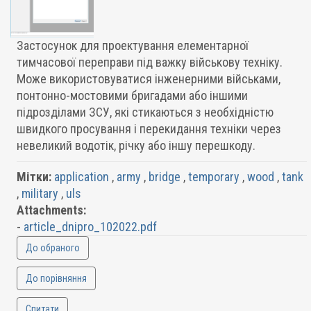
Застосунок для проектування елементарної
тимчасової переправи під важку військову техніку.
Може використовуватися інженерними військами,
понтонно-мостовими бригадами або іншими
підрозділами ЗСУ, які стикаються з необхідністю
швидкого просування і перекидання техніки через
невеликий водотік, річку або іншу перешкоду.
Мітки:
application
,
army
,
bridge
,
temporary
,
wood
,
tank
,
military
,
uls
Attachments:
-
article_dnipro_102022.pdf
До обраного
До порівняння
Спитати