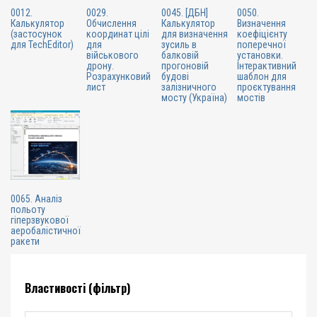
0012.
0029.
0045. [ДБН]
0050.
Калькулятор
Обчислення
Калькулятор
Визначення
(застосунок
координат цілі
для визначення
коефіцієнту
для TechEditor)
для
зусиль в
поперечної
військового
балковій
установки.
дрону.
прогоновій
Інтерактивний
Розрахунковий
будові
шаблон для
лист
залізничного
проєктування
мосту (Україна)
мостів
0065. Аналіз
польоту
гіперзвукової
аеробалістичної
ракети
Властивості (фільтр)