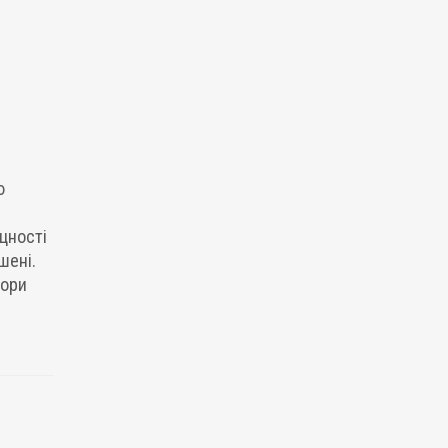
ю
іцності
шені.
пори