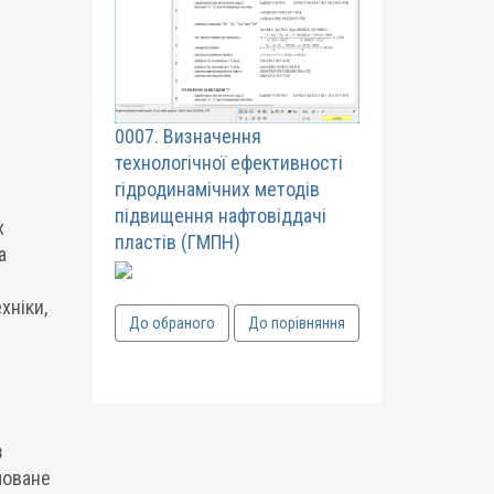
0007. Визначення
технологічної ефективності
гідродинамічних методів
підвищення нафтовіддачі
х
пластів (ГМПН)
а
хніки,
До обраного
До порівняння
з
моване