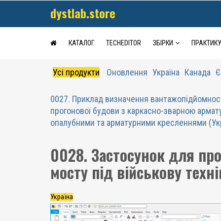
dystlab.store
КАТАЛОГ
TECHEDITOR
ЗБІРКИ
ПРАКТИК
Усі продукти
Оновлення
Україна
Канада
Є
0027. Приклад визначення вантажопідйомнос
прогонової будови з каркасно-зварною армат
опалубними та арматурними кресленнями (Ук
0028. Застосунок для пр
мосту під військову техні
Україна