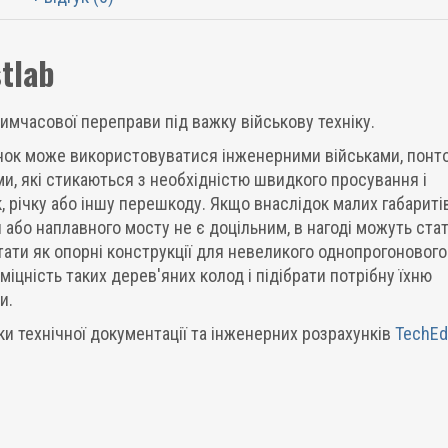
tlab
мчасової переправи під важку військову техніку.
нок може використовуватися інженерними військами, понт
и, які стикаються з необхідністю швидкого просування і
 річку або іншу перешкоду. Якщо внаслідок малих габаритів
 або наплавного мосту не є доцільним, в нагоді можуть ста
тати як опорні конструкції для невеликого однопрогонового
цність таких дерев'яних колод і підібрати потрібну їхню
и.
и технічної документації та інженерних розрахунків
TechEd