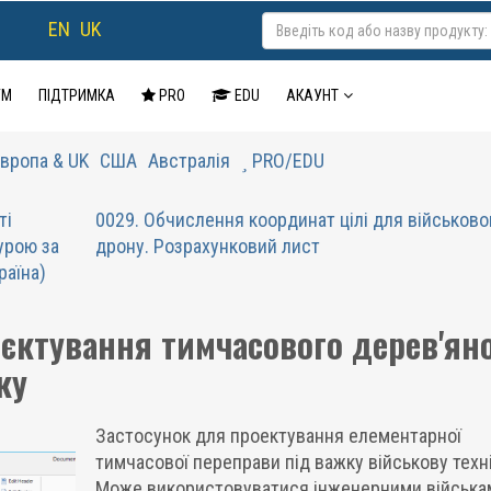
EN
UK
УМ
ПІДТРИМКА
PRO
EDU
АКАУНТ
вропа & UK
США
Австралія
PRO/EDU
ті
0029. Обчислення координат цілі для військово
урою за
дрону. Розрахунковий лист
раїна)
оєктування тимчасового дерев'ян
ку
Застосунок для проектування елементарної
тимчасової переправи під важку військову техні
Може використовуватися інженерними війська