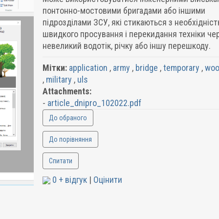
понтонно-мостовими бригадами або іншими
підрозділами ЗСУ, які стикаються з необхідніс
швидкого просування і перекидання техніки че
невеликий водотік, річку або іншу перешкоду.
Мітки:
application
,
army
,
bridge
,
temporary
,
woo
,
military
,
uls
Attachments:
-
article_dnipro_102022.pdf
До обраного
До порівняння
Спитати
0 + відгук
|
Оцінити