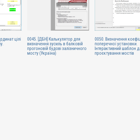
рдинат цілі
0045. [ДБН] Калькулятор для
0050. Визначення коефі
у.
визначення зусиль в балковій
поперечної установки.
прогоновій будові залізничного
Інтерактивний шаблон д
мосту (Україна)
проєктування мостів