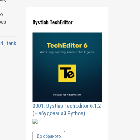
тю
рез
Dystlab TechEditor
d
,
tank
0001. Dystlab TechEditor 6.1.2
(+ вбудований Python)
До обраного