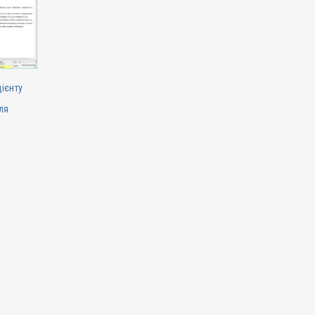
цієнту
ля