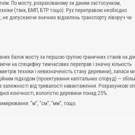
тнім. По мосту, розрахованому за даним застосунком,
ехніки (танк, БМП, БТР тощо). Рух переправою необхідно
, не допускаючи значних відхилень транспорту ліворуч чи
вних балок мосту за першою групою граничних станів на ді
аючи на специфіку тимчасових переправ і значну кількість
аметрів техніки і невизначеність стану деревини), запаси м
иційним підходом (проектування капітальних споруд) — збіль
в залежності від тривалості навантаження. Розрахункові о
дної конічності, вологістю деревини понад 25%.
мірювання: "м", "см", "мм", тощо.