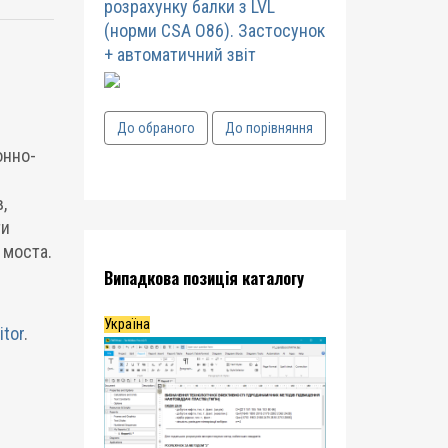
розрахунку балки з LVL
(норми CSA O86). Застосунок
+ автоматичний звіт
До обраного
До порівняння
онно-
,
ти
 моста.
Випадкова позиція каталогу
Україна
itor
.