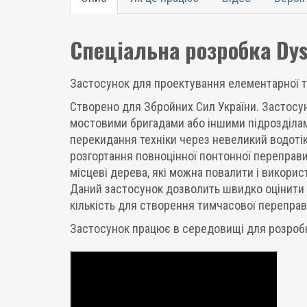
Cпеціальна розробка Dys
Застосунок для проектування елементарної ти
Створено для Збройних Сил України. Застосу
мостовими бригадами або іншими підрозділам
перекидання техніки через невеликий водотік,
розгортання повноцінної понтонної переправи
місцеві дерева, які можна повалити і викорис
Даний застосунок дозволить швидко оцінити мі
кількість для створення тимчасової переправ
Застосунок працює в середовищі для розробк