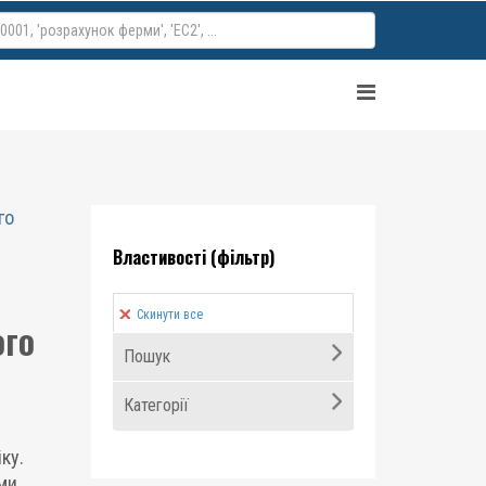
го
Властивості (фільтр)
Скинути все
ого
Пошук
Категорії
ку.
ми,