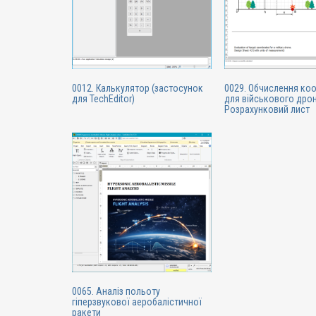
0012. Калькулятор (застосунок
0029. Обчислення коо
для TechEditor)
для військового дрон
Розрахунковий лист
0065. Аналіз польоту
гіперзвукової аеробалістичної
ракети