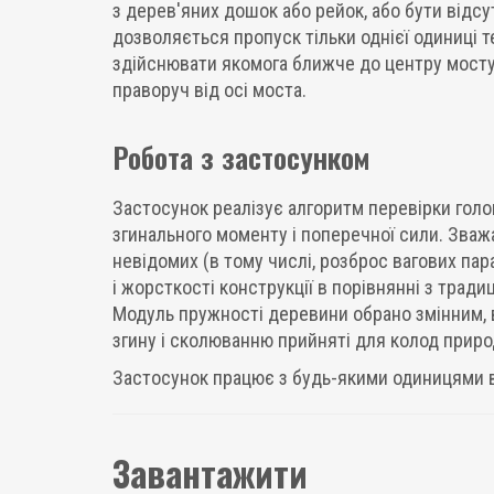
з дерев'яних дошок або рейок, або бути відсу
дозволяється пропуск тільки однієї одиниці т
здійснювати якомога ближче до центру мосту
праворуч від осі моста.
Робота з застосунком
Застосунок реалізує алгоритм перевірки голо
згинального моменту і поперечної сили. Зваж
невідомих (в тому числі, розброс вагових пар
і жорсткості конструкції в порівнянні з трад
Модуль пружності деревини обрано змінним, 
згину і сколюванню прийняті для колод приро
Застосунок працює з будь-якими одиницями ви
Завантажити