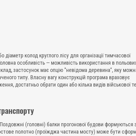
о діаметр колод круглого лісу для організації тимчасової
Головна особливість — можливість використання в польови
клад, застосунок має опцію "невідома деревина", яку можн
ченого типу. Власну вагу конструкцій програма враховує
ння, достатньо обрати один або кілька видів військової те
транспорту
. Поздовжні (головні) балки прогонової будови формуються 
 Мостове полотно (проїжджа частина мосту) може бути сфор