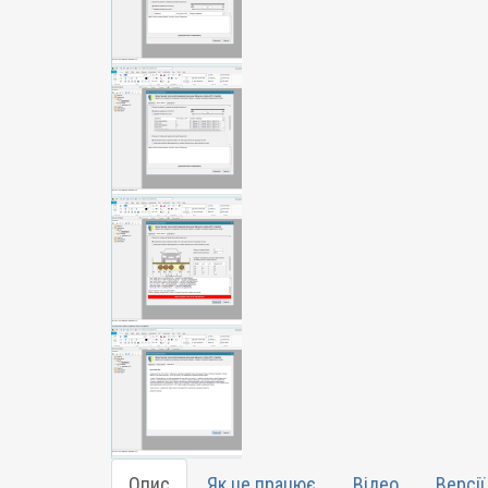
Опис
Як це працює
Відео
Версії