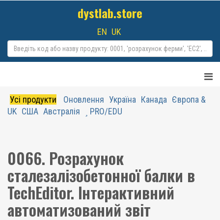
dystlab.store
EN
UK
Усі продукти
Оновлення
Україна
Канада
Європа &
UK
США
Австралія
PRO/EDU
0066. Розрахунок
сталезалізобетонної балки в
TechEditor. Інтерактивний
автоматизований звіт