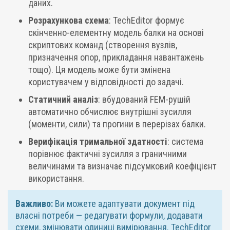
даних.
Розрахункова схема
: TechEditor формує
скінченно-елементну модель балки на основі
скриптових команд (створення вузлів,
призначення опор, прикладання навантажень
тощо). Ця модель може бути змінена
користувачем у відповідності до задачі.
Статичний аналіз
: вбудований FEM-рушій
автоматично обчислює внутрішні зусилля
(моменти, сили) та прогини в перерізах балки.
Верифікація тримальної здатності
: система
порівнює фактичні зусилля з граничними
величинами та визначає підсумковий коефіцієнт
використання.
Важливо:
Ви можете адаптувати документ під
власні потреби — редагувати формули, додавати
схеми, змінювати одиниці вимірювання. TechEditor