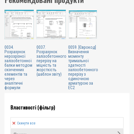
0034.
0037.
0059. [Єврокод]
Розрахунок
Розрахунок
Визначення
нерозрізної
залізобетонного
моменту
залізобетонної
перерізу на
тримальної
балки методом
міцність та
здатності
скінченних
жорсткість
залізобетонного
елементів та
(шаблон звіту)
перерізу з
через
одиночною
аналітичні
арматурою за
формули
EC2
Властивості (фільтр)
Скинути все