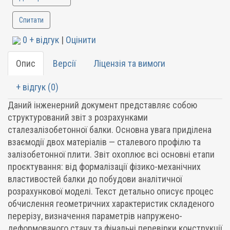
Спитати
0 + відгук
|
Оцінити
Опис
Версії
Ліцензія та вимоги
+ відгук (0)
Даний інженерний документ представляє собою
структурований звіт з розрахунками
сталезалізобетонної балки. Основна увага приділена
взаємодії двох матеріалів — сталевого профілю та
залізобетонної плити. Звіт охоплює всі основні етапи
проєктування: від формалізації фізико-механічних
властивостей балки до побудови аналітичної
розрахункової моделі. Текст детально описує процес
обчислення геометричних характеристик складеного
перерізу, визначення параметрів напружено-
деформованого стану та фінальні перевірки конструкції