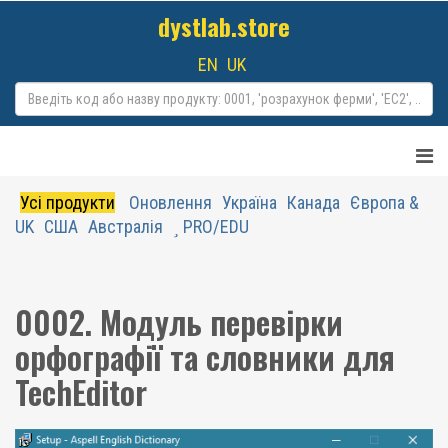
dystlab.store
EN
UK
Усі продукти
Оновлення
Україна
Канада
Європа &
UK
США
Австралія
PRO/EDU
0002. Модуль перевірки
орфографії та словники для
TechEditor