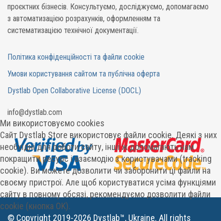
проєктних бізнесів. Консультуємо, досліджуємо, допомагаємо
з автоматизацією розрахунків, оформленням та
систематизацією технічної документації.
Політика конфіденційності та файли cookie
Умови користування сайтом та публічна оферта
Dystlab Open Collaborative License (DOCL)
in
fo
@dystlab
.com
Ми використовуємо cookies
Сайт Dystlab Store використовує файли cookie. Деякі з них
необхідні для роботи сайту, інші ж допомагають нам
покращити ресурс і взаємодію з користувачами (tracking
cookie). Ви можете дозволити чи заборонити ці файли на
своєму пристрої. Але щоб користуватися усіма функціями
сайту в повному обсязі, рекомендуємо дозволити файли
cookie (кнопка OK).
© Copyright 2019-2026 Dystlab™, Ukraine. All rights