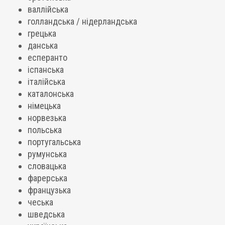
валлійська
голландська / нідерландська
грецька
данська
есперанто
іспанська
італійська
каталонська
німецька
норвезька
польська
португальська
румунська
словацька
фарерська
французька
чеська
шведська