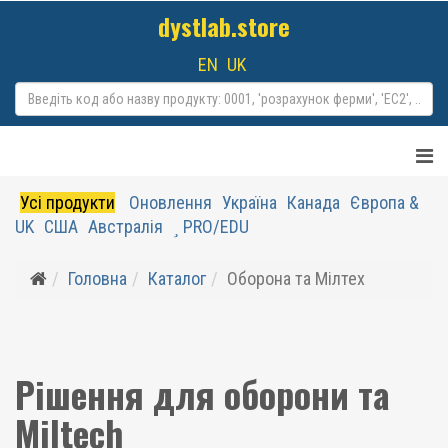
dystlab.store
EN
UK
Усі продукти
Оновлення
Україна
Канада
Європа &
UK
США
Австралія
PRO/EDU
Головна
Каталог
Оборона та Мілтех
Рішення для оборони та
Miltech